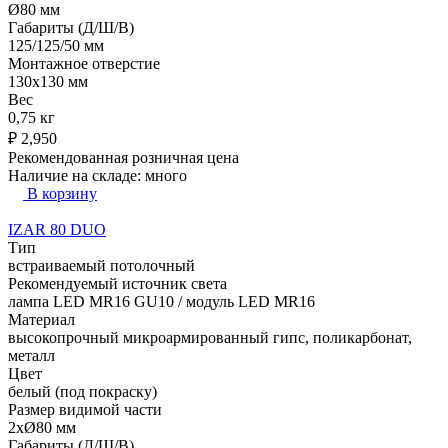
Ø80 мм
Габариты (Д/Ш/В)
125/125/50 мм
Монтажное отверстие
130x130 мм
Вес
0,75 кг
₽
2,950
Рекомендованная розничная цена
Наличие на складе:
много
В корзину
IZAR 80 DUO
Тип
встраиваемый потолочный
Рекомендуемый источник света
лампа LED MR16 GU10 / модуль LED MR16
Материал
высокопрочный микроармированный гипс, поликарбонат,
металл
Цвет
белый (под покраску)
Размер видимой части
2xØ80 мм
Габариты (Д/Ш/В)