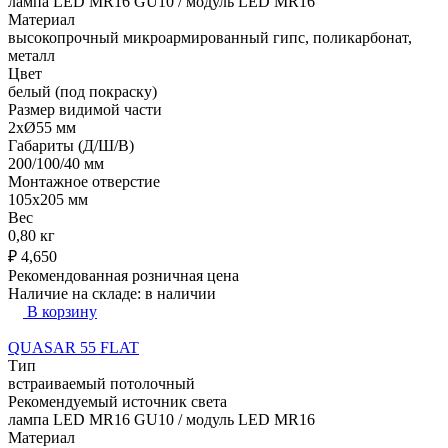
лампа LED MR16 GU10 / модуль LED MR16
Материал
высокопрочный микроармированный гипс, поликарбонат,
металл
Цвет
белый (под покраску)
Размер видимой части
2xØ55 мм
Габариты (Д/Ш/В)
200/100/40 мм
Монтажное отверстие
105x205 мм
Вес
0,80 кг
₽
4,650
Рекомендованная розничная цена
Наличие на складе:
в наличии
В корзину
QUASAR 55 FLAT
Тип
встраиваемый потолочный
Рекомендуемый источник света
лампа LED MR16 GU10 / модуль LED MR16
Материал