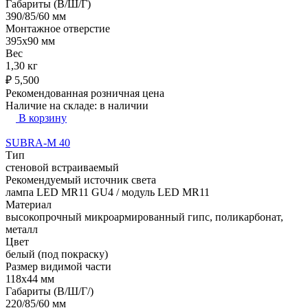
Габариты (В/Ш/Г)
390/85/60 мм
Монтажное отверстие
395х90 мм
Вес
1,30 кг
₽
5,500
Рекомендованная розничная цена
Наличие на складе:
в наличии
В корзину
SUBRA-M 40
Тип
стеновой встраиваемый
Рекомендуемый источник света
лампа LED MR11 GU4 / модуль LED MR11
Материал
высокопрочный микроармированный гипс, поликарбонат,
металл
Цвет
белый (под покраску)
Размер видимой части
118х44 мм
Габариты (В/Ш/Г/)
220/85/60 мм