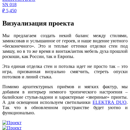
SN 018
₽
5,450
Визуализация проекта
Мы предлагаем создать некий баланс между стилями,
замиксовав и услышанное от героев, и наше видение уютного
«бесконечного». Это и теплые оттенки отделки стен под
замшу, но в то же время и винтаж/антик мебель духа прошлой
роскоши, как России, так и Европы.
Эта единая отделка стен и потолка идет не просто так – это
игра, призванная визуально смягчить, стереть опуски
потолков и линий стыка.
Помимо архитектурных приёмов и мягких фактур, мы
добавим в интерьер немного тропического настроения –
балийские стулья-ладони и характерные «звериные» принты.
А для освещения используем светильники
ELEKTRA DUO
.
Так что в обновленном пространстве будет уютно и
функционально.